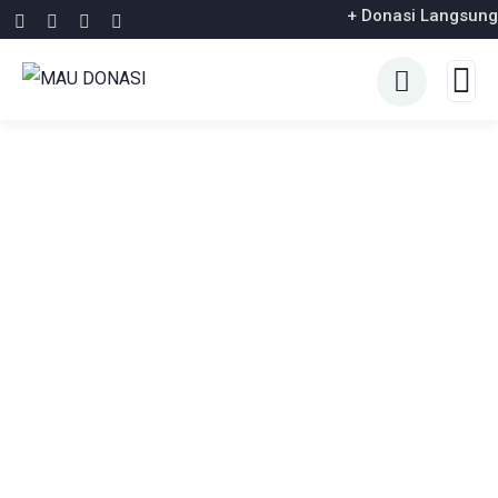
+ Donasi Langsung
Crowdfunding Platforms
We Help at Every Step From Concept to Market.