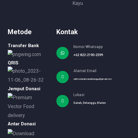
Kayu
Metode
Kontak
Transfer Bank
Nomor Whatsapp
+62 822-2190-2599
QRIS
Alamat Email
sditmutiarainsanidelanggu@gmail.com
Jemput Donasi
Lokasi
Gatak, Delanggu, Klaten
Antar Donasi