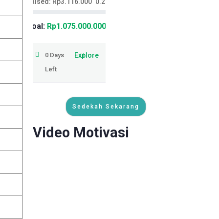
Raised:
Rp
3.116.000
0.29%
Goal:
Rp
1.075.000.000
0
Days
Explore
Left
Sedekah Sekarang
Video Motivasi