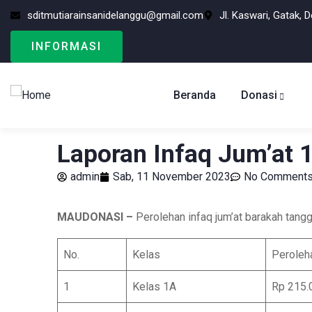
sditmutiarainsanidelanggu@gmail.com
Jl. Kaswari, Gatak, 
INFORMASI
Beranda
Donasi
Laporan Infaq Jum’at
admin
Sab, 11 November 2023
No Comment
MAUDONASI –
Perolehan infaq jum’at barakah tan
No.
Kelas
Peroleh
1
Kelas 1A
Rp 215.