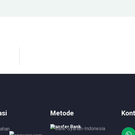
si
Metode
Kon
Transfer Bank
Lahan